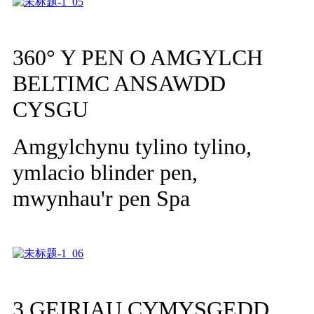
360° Y PEN O AMGYLCH
BELTIMC ANSAWDD
CYSGU
Amgylchynu tylino tylino,
ymlacio blinder pen,
mwynhau'r pen Spa
3 GEIRIAU CYMYSGEDD