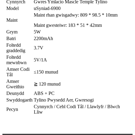
Cynnyrch
Gwres Ymlacio Mascle Temple Tylino
Model
uSyniad-6900
Maint rhan gwisgadwy: 809 * 98.5 * 10mm
Maint
Maint gwesteiwr: 183 * 51 * 42mm
Grym
5W
Batri
2200mAh
Foltedd
3.7V
graddedig
Foltedd
5V/1A
mewnbwn
Amser Codi
≤150 munud
Tâl
Amser
≧ 120 munud
Gweithio
Deunydd
ABS + PC
Swyddogaeth
Tylino Pwysedd Aer, Gwresogi
Cynnyrch / Cebl Codi Tâl / Llawlyfr / Blwch
Pecyn
Lliw