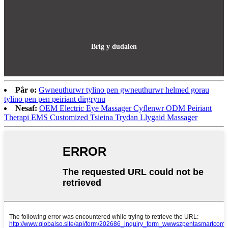
Brig y dudalen
Pâr o:
Gwneuthurwr tylino pen gwneuthurwr helmed gorau
tylino pen pen peiriant dirgrynu
Nesaf:
OEM Electric Eye Massager Cyflenwr ODM Peiriant
Therapi EMS Customized Tsieina Trydan Llygaid Massager