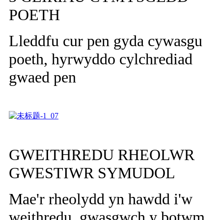
POETH
Lleddfu cur pen gyda cywasgu
poeth, hyrwyddo cylchrediad
gwaed pen
GWEITHREDU RHEOLWR
GWESTIWR SYMUDOL
Mae'r rheolydd yn hawdd i'w
weithredu, gwasgwch y botwm