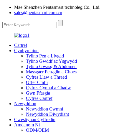
Mae Shenzhen Pentasmart technoleg Co., Ltd.
sales@pentasmart.com.cn
Cartref
Cynhyrchion
Tylino Pen a Llygad
Tylino Gwddf ac Ysgwydd
Tylino Gwasg & Abdomen
Massgaer Pen-glin a Choes
Cyfres Llaw a Thraed
Offer Crafu
Cyfres Cynnal a Chadw
Gwn Ffasgia
Cyfres Cartref
Newyddion
Newyddion Cwmni
Newyddion Diwydiant
Cwestiynau Cyffredin
Amdanom Ni
ODM/OEM