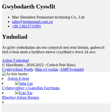
Gwybodaeth Cyswllt
Mae Shenzhen Pentasmart technoleg Co., Ltd.
sales@pentasmart.com.cn
+86 13823711991
Ymholiad
Ar gyfer ymholiadau am ein cynnyrch neu restr brisiau, gadewch
eich e-bost atom a byddwn mewn cysylltiad o fewn 24 awr.
Anfon Ymholiad
© Hawlfraint - 2010-2023 : Cedwir Pob Hawl.
Cynhyrchion Poeth
-
Map o'r wefan
-
AMP Symudol
Anfon E-bost
Julia Liu
Cyfarwyddwr y Ganolfan Farchnata
Erin Xie
Rheolwr Adran Busnes
x