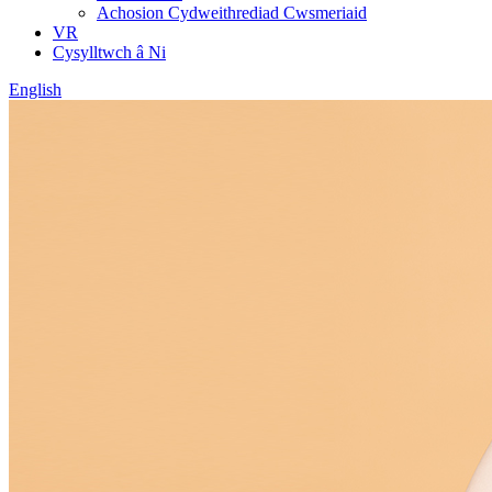
Achosion Cydweithrediad Cwsmeriaid
VR
Cysylltwch â Ni
English