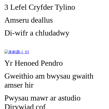
3 Lefel Cryfder Tylino
Amseru deallus
Di-wifr a chludadwy
Yr Henoed Pendro
Gweithio am bwysau gwaith
amser hir
Pwysau mawr ar astudio
Dirywiad cof