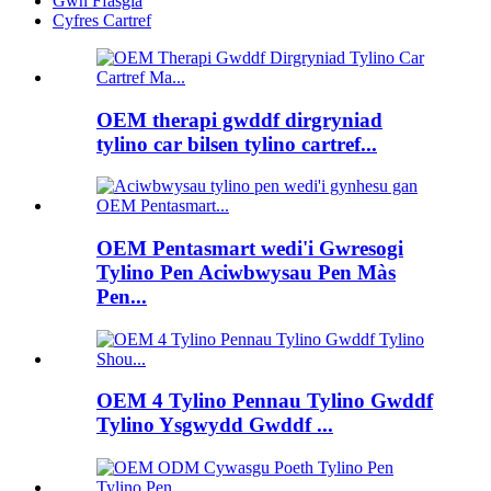
Gwn Ffasgia
Cyfres Cartref
OEM therapi gwddf dirgryniad
tylino car bilsen tylino cartref...
OEM Pentasmart wedi'i Gwresogi
Tylino Pen Aciwbwysau Pen Màs
Pen...
OEM 4 Tylino Pennau Tylino Gwddf
Tylino Ysgwydd Gwddf ...