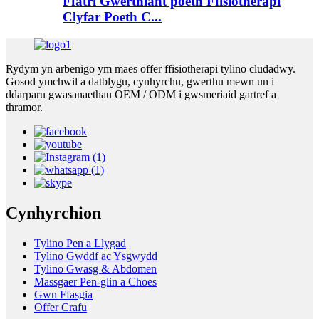
Ffatri Gwerthiant poeth Ffisiotherapi
Clyfar Poeth C...
Rydym yn arbenigo ym maes offer ffisiotherapi tylino cludadwy.
Gosod ymchwil a datblygu, cynhyrchu, gwerthu mewn un i
ddarparu gwasanaethau OEM / ODM i gwsmeriaid gartref a
thramor.
Cynhyrchion
Tylino Pen a Llygad
Tylino Gwddf ac Ysgwydd
Tylino Gwasg & Abdomen
Massgaer Pen-glin a Choes
Gwn Ffasgia
Offer Crafu