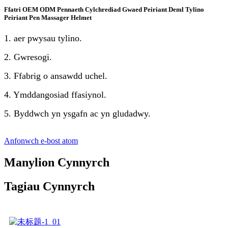
Ffatri OEM ODM Pennaeth Cylchrediad Gwaed Peiriant Deml Tylino
Peiriant Pen Massager Helmet
1. aer pwysau tylino.
2. Gwresogi.
3. Ffabrig o ansawdd uchel.
4. Ymddangosiad ffasiynol.
5. Byddwch yn ysgafn ac yn gludadwy.
Anfonwch e-bost atom
Manylion Cynnyrch
Tagiau Cynnyrch