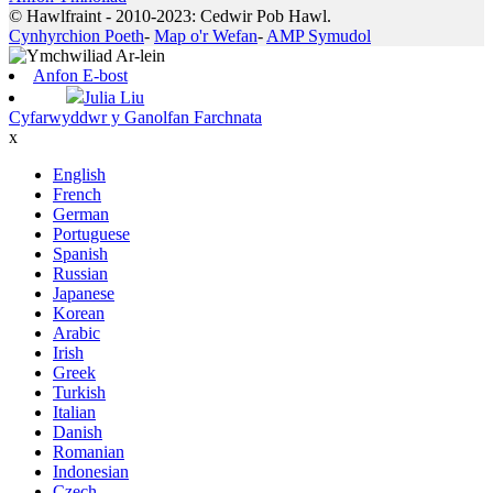
© Hawlfraint - 2010-2023: Cedwir Pob Hawl.
Cynhyrchion Poeth
-
Map o'r Wefan
-
AMP Symudol
Anfon E-bost
Julia Liu
Cyfarwyddwr y Ganolfan Farchnata
x
English
French
German
Portuguese
Spanish
Russian
Japanese
Korean
Arabic
Irish
Greek
Turkish
Italian
Danish
Romanian
Indonesian
Czech