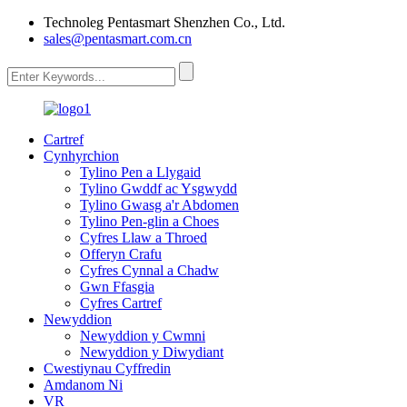
Technoleg Pentasmart Shenzhen Co., Ltd.
sales@pentasmart.com.cn
Cartref
Cynhyrchion
Tylino Pen a Llygaid
Tylino Gwddf ac Ysgwydd
Tylino Gwasg a'r Abdomen
Tylino Pen-glin a Choes
Cyfres Llaw a Throed
Offeryn Crafu
Cyfres Cynnal a Chadw
Gwn Ffasgia
Cyfres Cartref
Newyddion
Newyddion y Cwmni
Newyddion y Diwydiant
Cwestiynau Cyffredin
Amdanom Ni
VR