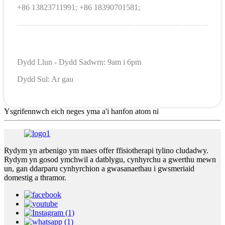
+86 13823711991; +86 18390701581;
Dydd Llun - Dydd Sadwrn: 9am i 6pm
Dydd Sul: Ar gau
Ysgrifennwch eich neges yma a'i hanfon atom ni
Rydym yn arbenigo ym maes offer ffisiotherapi tylino cludadwy.
Rydym yn gosod ymchwil a datblygu, cynhyrchu a gwerthu mewn
un, gan ddarparu cynhyrchion a gwasanaethau i gwsmeriaid
domestig a thramor.