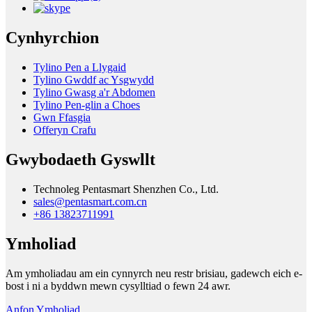
Cynhyrchion
Tylino Pen a Llygaid
Tylino Gwddf ac Ysgwydd
Tylino Gwasg a'r Abdomen
Tylino Pen-glin a Choes
Gwn Ffasgia
Offeryn Crafu
Gwybodaeth Gyswllt
Technoleg Pentasmart Shenzhen Co., Ltd.
sales@pentasmart.com.cn
+86 13823711991
Ymholiad
Am ymholiadau am ein cynnyrch neu restr brisiau, gadewch eich e-
bost i ni a byddwn mewn cysylltiad o fewn 24 awr.
Anfon Ymholiad