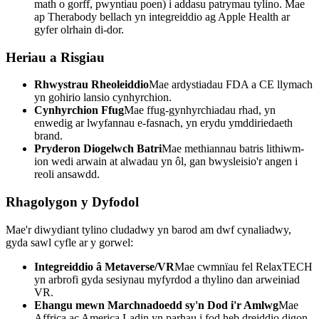
math o gorff, pwyntiau poen) i addasu patrymau tylino. Mae
ap Therabody bellach yn integreiddio ag Apple Health ar
gyfer olrhain di-dor.
Heriau a Risgiau
Rhwystrau Rheoleiddio
Mae ardystiadau FDA a CE llymach
yn gohirio lansio cynhyrchion.
Cynhyrchion Ffug
Mae ffug-gynhyrchiadau rhad, yn
enwedig ar lwyfannau e-fasnach, yn erydu ymddiriedaeth
brand.
Pryderon Diogelwch Batri
Mae methiannau batris lithiwm-
ion wedi arwain at alwadau yn ôl, gan bwysleisio'r angen i
reoli ansawdd.
Rhagolygon y Dyfodol
Mae'r diwydiant tylino cludadwy yn barod am dwf cynaliadwy,
gyda sawl cyfle ar y gorwel:
Integreiddio â Metaverse/VR
Mae cwmnïau fel RelaxTECH
yn arbrofi gyda sesiynau myfyrdod a thylino dan arweiniad
VR.
Ehangu mewn Marchnadoedd sy'n Dod i'r Amlwg
Mae
Affrica ac America Ladin yn parhau i fod heb dreiddio digon