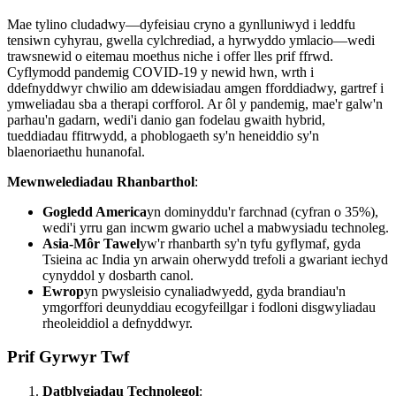
Mae tylino cludadwy—dyfeisiau cryno a gynlluniwyd i leddfu
tensiwn cyhyrau, gwella cylchrediad, a hyrwyddo ymlacio—wedi
trawsnewid o eitemau moethus niche i offer lles prif ffrwd.
Cyflymodd pandemig COVID-19 y newid hwn, wrth i
ddefnyddwyr chwilio am ddewisiadau amgen fforddiadwy, gartref i
ymweliadau sba a therapi corfforol. Ar ôl y pandemig, mae'r galw'n
parhau'n gadarn, wedi'i danio gan fodelau gwaith hybrid,
tueddiadau ffitrwydd, a phoblogaeth sy'n heneiddio sy'n
blaenoriaethu hunanofal.
Mewnwelediadau Rhanbarthol
:
Gogledd America
yn dominyddu'r farchnad (cyfran o 35%),
wedi'i yrru gan incwm gwario uchel a mabwysiadu technoleg.
Asia-Môr Tawel
yw'r rhanbarth sy'n tyfu gyflymaf, gyda
Tsieina ac India yn arwain oherwydd trefoli a gwariant iechyd
cynyddol y dosbarth canol.
Ewrop
yn pwysleisio cynaliadwyedd, gyda brandiau'n
ymgorffori deunyddiau ecogyfeillgar i fodloni disgwyliadau
rheoleiddiol a defnyddwyr.
Prif Gyrwyr Twf
Datblygiadau Technolegol
: