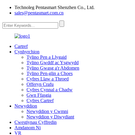
Technoleg Pentasmart Shenzhen Co., Ltd.
sales@pentasmart.com.cn
Cartref
Cynhyrchion
Tylino Pen a Llygaid
Tylino Gwddf ac Ysgwydd
Tylino Gwasg a'r Abdomen
Tylino Pen-glin a Choes
Cyfres Llaw a Throed
Offeryn Crafu
Cyfres Cynnal a Chadw
Gwn Ffasgia
Cyfres Cartref
Newyddion
Newyddion y Cwmni
Newyddion y Diwydiant
Cwestiynau Cyffredin
Amdanom Ni
VR