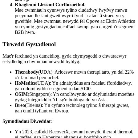
Rhaglenni Llesiant Corfforaethol
:
Mae cwmnïau'n cynnwys tylino cludadwy fwyfwy mewn
pecynnau llesiant gweithwyr i fynd i'r afael â straen yn y
gweithle. Mae cwmnïau newydd fel Opove ac Ekrin Athletics
yn cynnig gostyngiadau caffael swmp, gan dargedu'r segment
B2B hwn.
Tirwedd Gystadleuol
Mae'r farchnad yn dameidiog, gyda chymysgedd o chwaraewyr
sefydledig a chwmnïau newydd hyblyg:
Therabody
(UDA): Arloeswr mewn therapi taro, yn dal 22%
o'r farchnad pen uchel.
HoMedics
(UDA): Yn adnabyddus am fodelau fforddiadwy,
gan ddominyddu'r segment o dan $100.
OSIM
(Singapore): Yn canolbwyntio ar ddyluniadau moethus
gydag integreiddio AI, sy'n boblogaidd yn Asia.
Breo
(Tsieina): Yn cyfuno technoleg tylino â therapi gwres,
gan ennill tyfiant yn Ewrop.
Symudiadau Diweddar
:
Yn 2023, cafodd RecoverX, cwmni newydd therapi thermol,
ei gaffael gan Hyperice i ehangu ei bortffolio sy'n