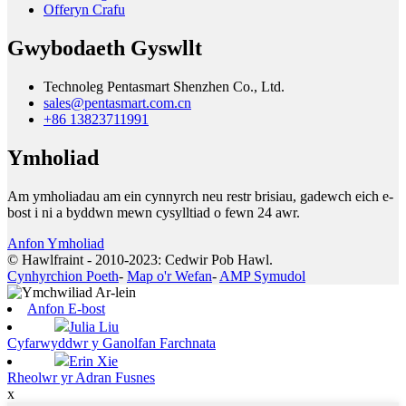
Offeryn Crafu
Gwybodaeth Gyswllt
Technoleg Pentasmart Shenzhen Co., Ltd.
sales@pentasmart.com.cn
+86 13823711991
Ymholiad
Am ymholiadau am ein cynnyrch neu restr brisiau, gadewch eich e-
bost i ni a byddwn mewn cysylltiad o fewn 24 awr.
Anfon Ymholiad
© Hawlfraint - 2010-2023: Cedwir Pob Hawl.
Cynhyrchion Poeth
-
Map o'r Wefan
-
AMP Symudol
Anfon E-bost
Julia Liu
Cyfarwyddwr y Ganolfan Farchnata
Erin Xie
Rheolwr yr Adran Fusnes
x