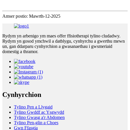
Amser postio: Mawrth-12-2025
Rydym yn arbenigo ym maes offer ffisiotherapi tylino cludadwy.
Rydym yn gosod ymchwil a datblygu, cynhyrchu a gwerthu mewn
un, gan ddarparu cynhyrchion a gwasanaethau i gwsmeriaid
domestig a thramor.
Cynhyrchion
Tylino Pen a Llygaid
Tylino Gwddf ac Ysgwydd
Tylino Gwasg a'r Abdomen
Tylino Pen-glin a Choes
Gwn Ffasgia