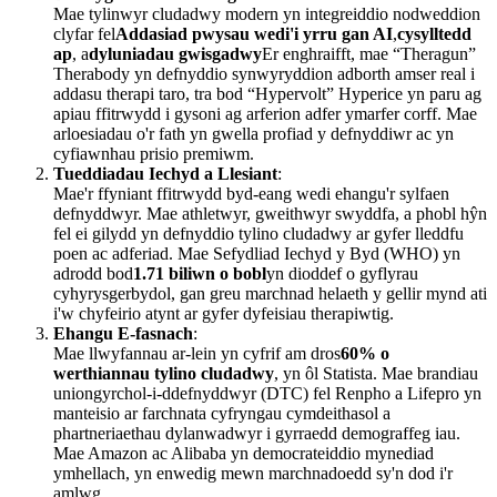
Mae tylinwyr cludadwy modern yn integreiddio nodweddion
clyfar fel
Addasiad pwysau wedi'i yrru gan AI
,
cysylltedd
ap
, a
dyluniadau gwisgadwy
Er enghraifft, mae “Theragun”
Therabody yn defnyddio synwyryddion adborth amser real i
addasu therapi taro, tra bod “Hypervolt” Hyperice yn paru ag
apiau ffitrwydd i gysoni ag arferion adfer ymarfer corff. Mae
arloesiadau o'r fath yn gwella profiad y defnyddiwr ac yn
cyfiawnhau prisio premiwm.
Tueddiadau Iechyd a Llesiant
:
Mae'r ffyniant ffitrwydd byd-eang wedi ehangu'r sylfaen
defnyddwyr. Mae athletwyr, gweithwyr swyddfa, a phobl hŷn
fel ei gilydd yn defnyddio tylino cludadwy ar gyfer lleddfu
poen ac adferiad. Mae Sefydliad Iechyd y Byd (WHO) yn
adrodd bod
1.71 biliwn o bobl
yn dioddef o gyflyrau
cyhyrysgerbydol, gan greu marchnad helaeth y gellir mynd ati
i'w chyfeirio atynt ar gyfer dyfeisiau therapiwtig.
Ehangu E-fasnach
:
Mae llwyfannau ar-lein yn cyfrif am dros
60% o
werthiannau tylino cludadwy
, yn ôl Statista. Mae brandiau
uniongyrchol-i-ddefnyddwyr (DTC) fel Renpho a Lifepro yn
manteisio ar farchnata cyfryngau cymdeithasol a
phartneriaethau dylanwadwyr i gyrraedd demograffeg iau.
Mae Amazon ac Alibaba yn democrateiddio mynediad
ymhellach, yn enwedig mewn marchnadoedd sy'n dod i'r
amlwg.