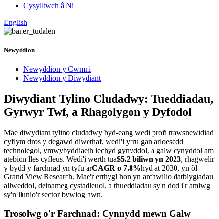
Cysylltwch â Ni
English
Newyddion
Newyddion y Cwmni
Newyddion y Diwydiant
Diwydiant Tylino Cludadwy: Tueddiadau,
Gyrwyr Twf, a Rhagolygon y Dyfodol
Mae diwydiant tylino cludadwy byd-eang wedi profi trawsnewidiad
cyflym dros y degawd diwethaf, wedi'i yrru gan arloesedd
technolegol, ymwybyddiaeth iechyd gynyddol, a galw cynyddol am
atebion lles cyfleus. Wedi'i werth tua
$5.2 biliwn yn 2023
, rhagwelir
y bydd y farchnad yn tyfu ar
CAGR o 7.8%
hyd at 2030, yn ôl
Grand View Research. Mae'r erthygl hon yn archwilio datblygiadau
allweddol, deinameg cystadleuol, a thueddiadau sy'n dod i'r amlwg
sy'n llunio'r sector bywiog hwn.
Trosolwg o'r Farchnad: Cynnydd mewn Galw