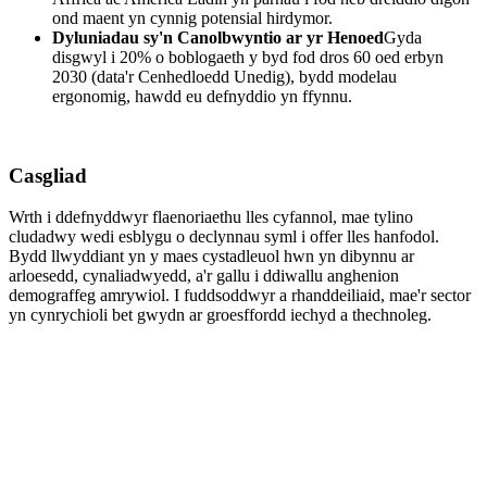
ond maent yn cynnig potensial hirdymor.
Dyluniadau sy'n Canolbwyntio ar yr Henoed
Gyda
disgwyl i 20% o boblogaeth y byd fod dros 60 oed erbyn
2030 (data'r Cenhedloedd Unedig), bydd modelau
ergonomig, hawdd eu defnyddio yn ffynnu.
Casgliad
Wrth i ddefnyddwyr flaenoriaethu lles cyfannol, mae tylino
cludadwy wedi esblygu o declynnau syml i offer lles hanfodol.
Bydd llwyddiant yn y maes cystadleuol hwn yn dibynnu ar
arloesedd, cynaliadwyedd, a'r gallu i ddiwallu anghenion
demograffeg amrywiol. I fuddsoddwyr a rhanddeiliaid, mae'r sector
yn cynrychioli bet gwydn ar groesffordd iechyd a thechnoleg.