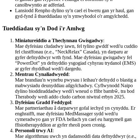
canolbwyntio ar adferiad.
Lansiodd Renpho dylino sy'n cael ei bweru gan yr haul, gan
gyd-fynd â thueddiadau sy'n ymwybodol o'r amgylchedd.
Tueddiadau sy'n Dod i'r Amlwg
Miniatureiddio a Theclynnau Gwisgadwy
:
Mae dyfeisiau cludadwy iawn, fel tylino gwddf wedi'u cuddio
fel clustffonau (e.e., “NeckRelax” Casada), yn darparu ar
gyfer defnyddwyr wrth fynd. Mae dyfeisiau gwisgadwy fel
“PowerDot” yn defnyddio ysgogiad cyhyrau trydanol (EMS)
ar gyfer rhyddhad wedi'i dargedu.
Mentrau Cynaliadwyedd
:
Mae brandiau'n wynebu pwysau i leihau'r defnydd o blastig a
mabwysiadu deunyddiau ailgylchadwy. Cyflwynodd Naipo
dylino bioddiraddadwy wedi'i wneud o ffibr bambŵ, tra bod
Therabody wedi addo cludo carbon niwtral erbyn 2025.
Dyfeisiau Gradd Feddygol
:
Mae partneriaethau â darparwyr gofal iechyd yn cynyddu. Er
enghraifft, mae dyfeisiau MedMassager sydd wedi'u
cymeradwyo gan yr FDA bellach yn cael eu hargymell gan
ffisiotherapyddion ar gyfer rheoli poen cronig.
Personoli trwy AI
:
Mae algorithmau uwch yn dadansoddi data defnyddwyr (e.e.,